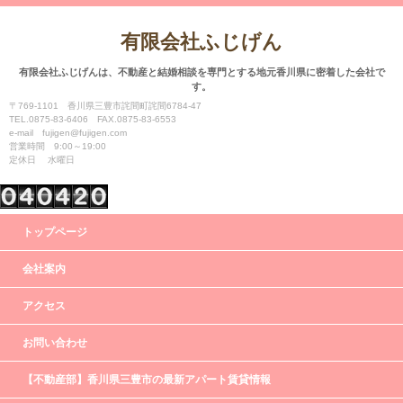
有限会社ふじげん
有限会社ふじげんは、不動産と結婚相談を専門とする地元香川県に密着した会社で
す。
〒769-1101 香川県三豊市詫間町詫間6784-47
TEL.0875-83-6406 FAX.0875-83-6553
e-mail fujigen@fujigen.com
営業時間 9:00～19:00
定休日 水曜日
トップページ
会社案内
アクセス
お問い合わせ
【不動産部】香川県三豊市の最新アパート賃貸情報