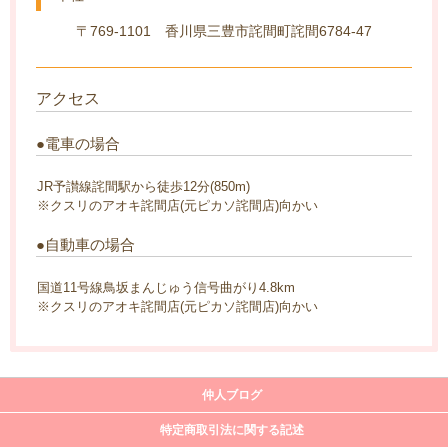
〒769-1101 香川県三豊市詫間町詫間6784-47
アクセス
●電車の場合
JR予讃線詫間駅から徒歩12分(850m)
※クスリのアオキ詫間店(元ピカソ詫間店)向かい
●自動車の場合
国道11号線鳥坂まんじゅう信号曲がり4.8km
※クスリのアオキ詫間店(元ピカソ詫間店)向かい
仲人ブログ
特定商取引法に関する記述