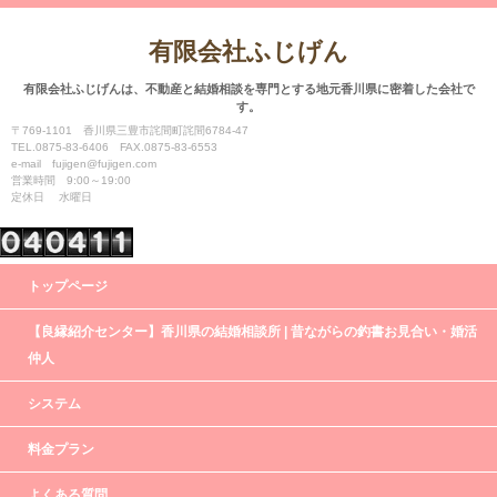
有限会社ふじげん
有限会社ふじげんは、不動産と結婚相談を専門とする地元香川県に密着した会社で
す。
〒769-1101 香川県三豊市詫間町詫間6784-47
TEL.0875-83-6406 FAX.0875-83-6553
e-mail fujigen@fujigen.com
営業時間 9:00～19:00
定休日 水曜日
トップページ
【良縁紹介センター】香川県の結婚相談所 | 昔ながらの釣書お見合い・婚活
仲人
システム
料金プラン
よくある質問