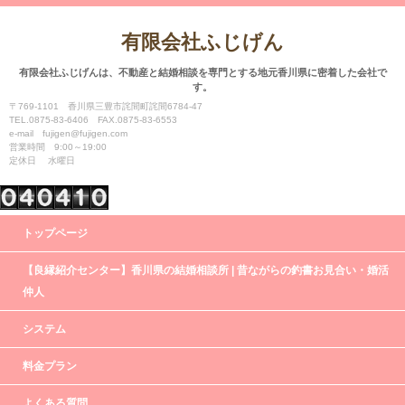
有限会社ふじげん
有限会社ふじげんは、不動産と結婚相談を専門とする地元香川県に密着した会社で
す。
〒769-1101 香川県三豊市詫間町詫間6784-47
TEL.0875-83-6406 FAX.0875-83-6553
e-mail fujigen@fujigen.com
営業時間 9:00～19:00
定休日 水曜日
トップページ
【良縁紹介センター】香川県の結婚相談所 | 昔ながらの釣書お見合い・婚活
仲人
システム
料金プラン
よくある質問