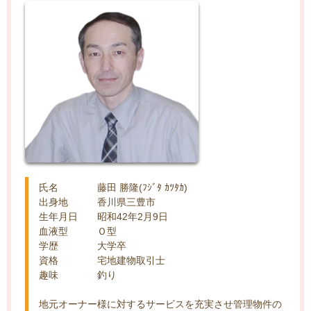
氏名 藤田 勝隆(ﾌｼﾞﾀ ｶﾂﾀｶ)
出身地 香川県三豊市
生年月日 昭和42年2月9日
血液型 Ｏ型
学歴 大学卒
資格 宅地建物取引士
趣味 釣り
地元オーナー様に対するサービスを充実させ管理物件の