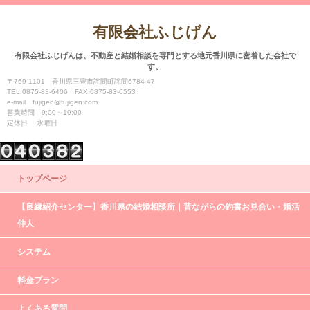
有限会社ふじげん
有限会社ふじげんは、不動産と結婚相談を専門とする地元香川県に密着した会社で
す。
〒769-1101 香川県三豊市詫間町詫間6784-47
TEL.0875-83-6406 FAX.0875-83-6553
e-mail fujigen@fujigen.com
営業時間 9:00～19:00
定休日 水曜日
トップページ
【良縁紹介センター】香川県の結婚相談所｜昔ながらの釣書お見合い・婚活
仲人
システム
料金プラン
よくある質問