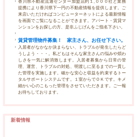
香川県不動産流通センター加盟店約１,０００社と業務
提携により香川県下一円の不動産情報を提供します。ご
来店いただければコンピューターネットによる最新情報
を画面でご覧になることができます。アパート・賃貸マ
ンションをお探しの方、是非ふじげんをご指名下さい。
賃貸管理物件募集！ 家主さん、お任せ下さい。
入居者がなかなか決まらない、トラブルが発生したらど
うしよう・・・。私どもはそんな家主さんの悩みや煩わ
しさを一気に解消致します。入居者募集から日常の管
理、運営、トラブルの対処、明渡しに至るまでの一貫し
た管理を実施します。確かな安心と収益を約束するトー
タルサポートシステムです。１室からでＯＫです。キメ
細かい心のこもった管理をさせていただきます。ご一報
お待ちしております。
新着情報