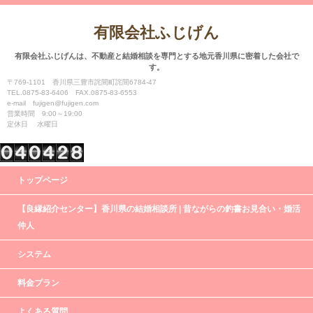
有限会社ふじげん
有限会社ふじげんは、不動産と結婚相談を専門とする地元香川県に密着した会社で
す。
〒769-1101 香川県三豊市詫間町詫間6784-47
TEL.0875-83-6406 FAX.0875-83-6553
e-mail fujigen@fujigen.com
営業時間 9:00～19:00
定休日 水曜日
トップページ
【良縁紹介センター】香川県の結婚相談所 | 昔ながらの釣書お見合い・婚活
仲人
システム
料金プラン
よくある質問